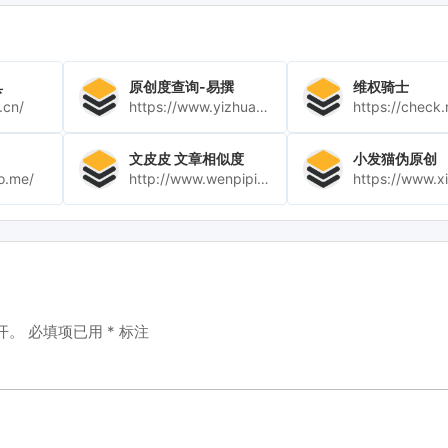
具
原创度查询-易撰
维权骑士
.cn/
https://www.yizhuan5.com/work.html#2-2
文皮皮 文章相似度
小发猫伪原创
ro.me/
http://www.wenpipi.com/sim
开。
必填项已用
*
标注