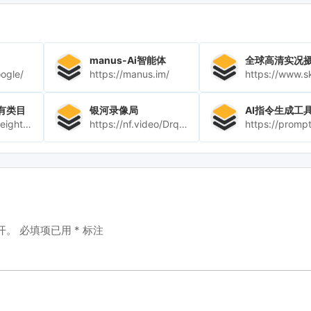
manus-Ai智能体
全球高清实况
oogle/
https://manus.im/
所有类目
银河录像局
AI指令生成工
https://www.weights.com/
https://nf.video/Drqe1
开。
必填项已用
*
标注