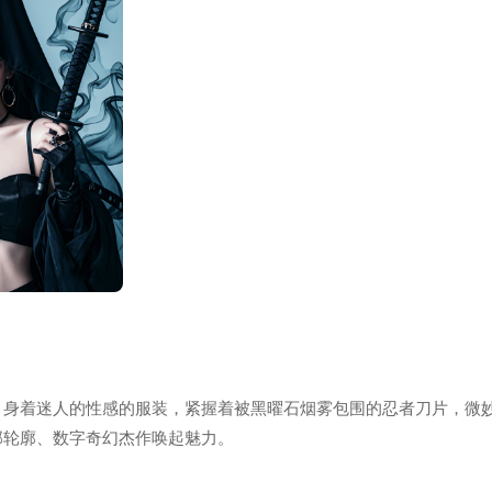
，身着迷人的性感的服装，紧握着被黑曜石烟雾包围的忍者刀片，微
部轮廓、数字奇幻杰作唤起魅力。